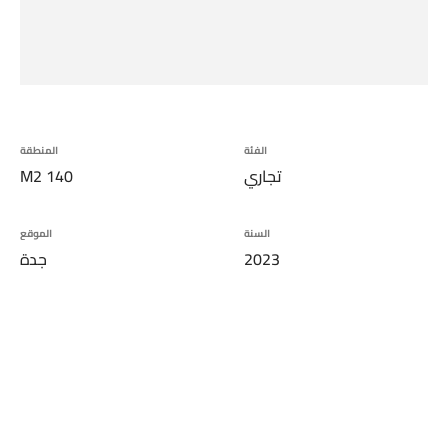
الفئة
المنطقة
تجاري
140
M2
السنة
الموقع
2023
جدة